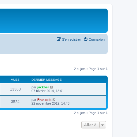
S’enregistrer
Connexion
2 sujets • Page
1
sur
1
VUES
DERNIER MESSAGE
par
jackber
13363
07 février 2014, 13:01
par
Francois
3524
22 novembre 2012, 14:43
2 sujets • Page
1
sur
1
Aller à