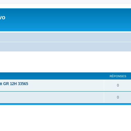
vo
RÉPONSES
tt GR 12H 33565
0
0