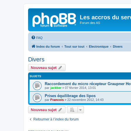
Les accros du ser
Forum des AS
FAQ
Index du forum
Tout sur tout
Electronique
Divers
Divers
Nouveau sujet
SUJETS
Raccordement du micro récepteur Graupner Ho
par
jackber
»
07 février 2014, 13:01
Prises équilibrage des lipos
par
Francois
»
22 novembre 2012, 14:43
Nouveau sujet
Retourner à l’index du forum