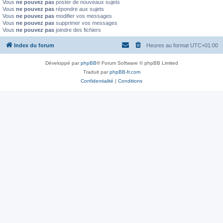
Vous
ne pouvez pas
poster de nouveaux sujets
Vous
ne pouvez pas
répondre aux sujets
Vous
ne pouvez pas
modifier vos messages
Vous
ne pouvez pas
supprimer vos messages
Vous
ne pouvez pas
joindre des fichiers
Index du forum
Heures au format
UTC+01:00
Développé par
phpBB
® Forum Software © phpBB Limited
Traduit par
phpBB-fr.com
Confidentialité
|
Conditions