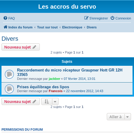
Les accros du servo
FAQ
S’enregistrer
Connexion
Index du forum
Tout sur tout
Electronique
Divers
Divers
Nouveau sujet
2 sujets • Page
1
sur
1
Sujets
Raccordement du micro récepteur Graupner Hott GR 12H
33565
Dernier message par
jackber
«
07 février 2014, 13:01
Prises équilibrage des lipos
Dernier message par
Francois
«
22 novembre 2012, 14:43
Nouveau sujet
2 sujets • Page
1
sur
1
Aller à
PERMISSIONS DU FORUM