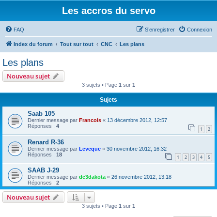
Les accros du servo
FAQ
S’enregistrer
Connexion
Index du forum
Tout sur tout
CNC
Les plans
Les plans
Nouveau sujet
3 sujets • Page
1
sur
1
Sujets
Saab 105
Dernier message par
Francois
«
13 décembre 2012, 12:57
Réponses :
4
1
2
Renard R-36
Dernier message par
Leveque
«
30 novembre 2012, 16:32
Réponses :
18
1
2
3
4
5
SAAB J-29
Dernier message par
dc3dakota
«
26 novembre 2012, 13:18
Réponses :
2
Nouveau sujet
3 sujets • Page
1
sur
1