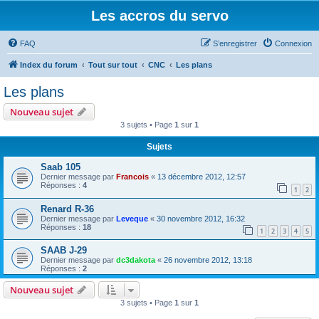
Les accros du servo
FAQ
S’enregistrer
Connexion
Index du forum
Tout sur tout
CNC
Les plans
Les plans
Nouveau sujet
3 sujets • Page
1
sur
1
Sujets
Saab 105
Dernier message par
Francois
«
13 décembre 2012, 12:57
Réponses :
4
1
2
Renard R-36
Dernier message par
Leveque
«
30 novembre 2012, 16:32
Réponses :
18
1
2
3
4
5
SAAB J-29
Dernier message par
dc3dakota
«
26 novembre 2012, 13:18
Réponses :
2
Nouveau sujet
3 sujets • Page
1
sur
1