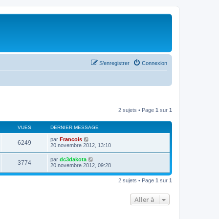
S’enregistrer
Connexion
2 sujets • Page
1
sur
1
VUES
DERNIER MESSAGE
par
Francois
6249
20 novembre 2012, 13:10
par
dc3dakota
3774
20 novembre 2012, 09:28
2 sujets • Page
1
sur
1
Aller à