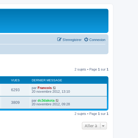
S’enregistrer
Connexion
2 sujets • Page
1
sur
1
VUES
DERNIER MESSAGE
par
Francois
6293
20 novembre 2012, 13:10
par
dc3dakota
3809
20 novembre 2012, 09:28
2 sujets • Page
1
sur
1
Aller à