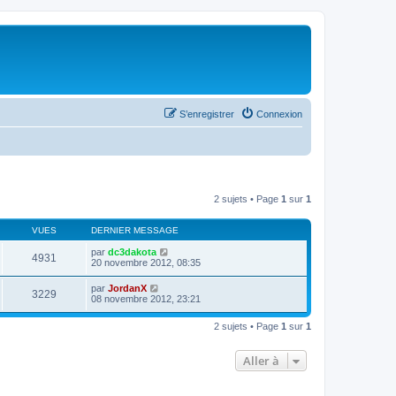
S’enregistrer
Connexion
2 sujets • Page
1
sur
1
VUES
DERNIER MESSAGE
par
dc3dakota
4931
20 novembre 2012, 08:35
par
JordanX
3229
08 novembre 2012, 23:21
2 sujets • Page
1
sur
1
Aller à