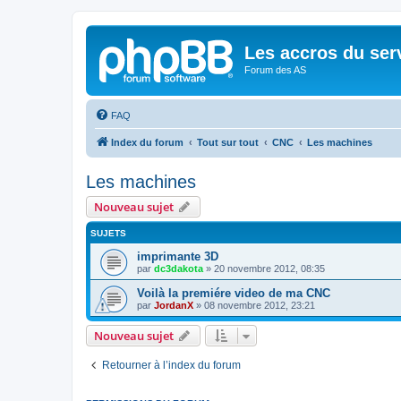
Les accros du ser
Forum des AS
FAQ
Index du forum
Tout sur tout
CNC
Les machines
Les machines
Nouveau sujet
SUJETS
imprimante 3D
par
dc3dakota
»
20 novembre 2012, 08:35
Voilà la premiére video de ma CNC
par
JordanX
»
08 novembre 2012, 23:21
Nouveau sujet
Retourner à l’index du forum