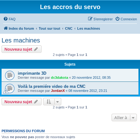
Les accros du servo
FAQ
S’enregistrer
Connexion
Index du forum
Tout sur tout
CNC
Les machines
Les machines
Nouveau sujet
2 sujets • Page
1
sur
1
Sujets
imprimante 3D
Dernier message par
dc3dakota
«
20 novembre 2012, 08:35
Voilà la premiére video de ma CNC
Dernier message par
JordanX
«
08 novembre 2012, 23:21
Nouveau sujet
2 sujets • Page
1
sur
1
Aller à
PERMISSIONS DU FORUM
Vous
ne pouvez pas
poster de nouveaux sujets