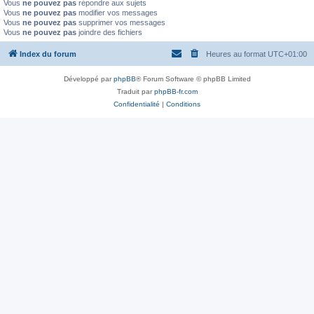
Vous
ne pouvez pas
répondre aux sujets
Vous
ne pouvez pas
modifier vos messages
Vous
ne pouvez pas
supprimer vos messages
Vous
ne pouvez pas
joindre des fichiers
Index du forum
Heures au format
UTC+01:00
Développé par
phpBB
® Forum Software © phpBB Limited
Traduit par
phpBB-fr.com
Confidentialité
|
Conditions