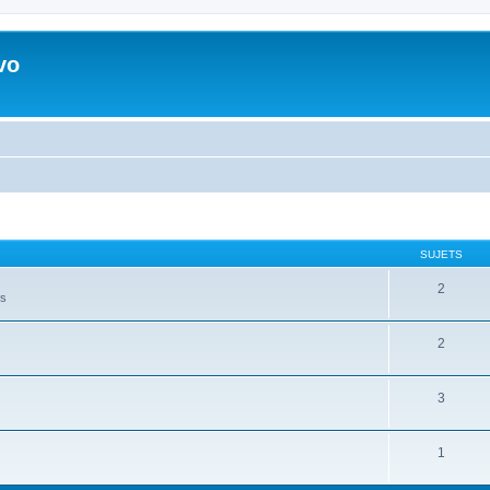
vo
SUJETS
2
es
2
3
1