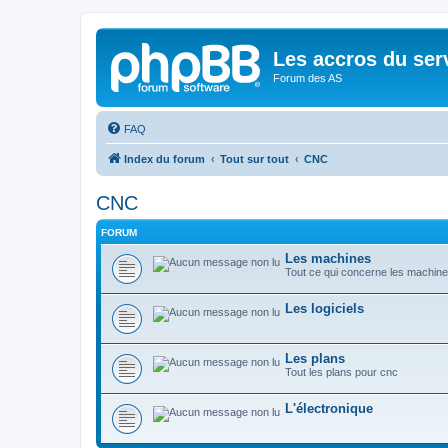
Les accros du ser
Forum des AS
FAQ
Index du forum
Tout sur tout
CNC
CNC
FORUM
Les machines
Tout ce qui concerne les machin
Les logiciels
Les plans
Tout les plans pour cnc
L'électronique