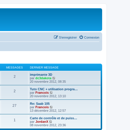
S’enregistrer
Connexion
MESSAGES
DERNIER MESSAGE
imprimante 3D
2
V
par
dc3dakota
o
20 novembre 2012, 08:35
i
r
Tuto CNC + utilisation progra…
2
l
V
par
Francois
e
o
20 novembre 2012, 13:10
d
i
e
r
Re: Saab 105
27
r
l
V
par
Francois
n
e
o
13 décembre 2012, 12:57
i
d
i
e
e
r
Carte de contrôle et de puiss…
r
1
r
l
V
par
JordanX
m
n
e
o
08 novembre 2012, 23:36
e
i
d
i
s