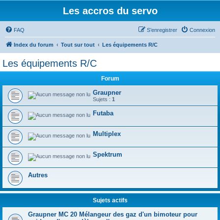
Les accros du servo
FAQ
S’enregistrer
Connexion
Index du forum
Tout sur tout
Les équipements R/C
Les équipements R/C
Forum
Graupner
Sujets :
1
Futaba
Multiplex
Spektrum
Autres
Sujets actifs
Graupner MC 20 Mélangeur des gaz d'un bimoteur pour