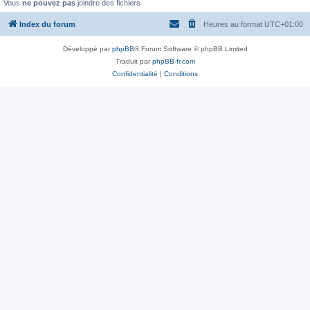
Vous
ne pouvez pas
joindre des fichiers
Index du forum
Heures au format
UTC+01:00
Développé par
phpBB
® Forum Software © phpBB Limited
Traduit par
phpBB-fr.com
Confidentialité
|
Conditions