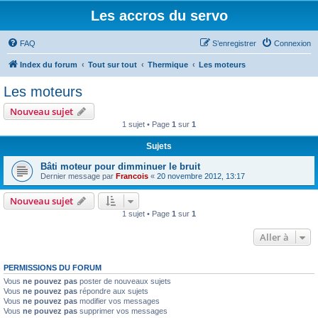
Les accros du servo
FAQ
S’enregistrer
Connexion
Index du forum
Tout sur tout
Thermique
Les moteurs
Les moteurs
Nouveau sujet
1 sujet • Page
1
sur
1
Sujets
Bâti moteur pour dimminuer le bruit
Dernier message par
Francois
«
20 novembre 2012, 13:17
Nouveau sujet
1 sujet • Page
1
sur
1
Aller à
PERMISSIONS DU FORUM
Vous
ne pouvez pas
poster de nouveaux sujets
Vous
ne pouvez pas
répondre aux sujets
Vous
ne pouvez pas
modifier vos messages
Vous
ne pouvez pas
supprimer vos messages