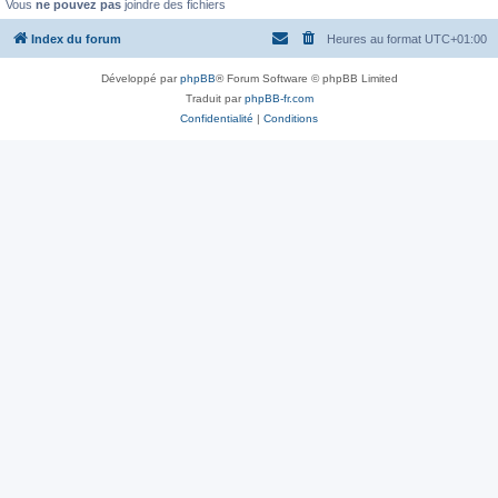
Vous
ne pouvez pas
joindre des fichiers
Index du forum
Heures au format
UTC+01:00
Développé par
phpBB
® Forum Software © phpBB Limited
Traduit par
phpBB-fr.com
Confidentialité
|
Conditions