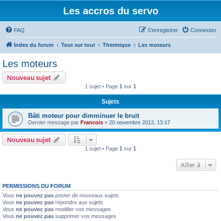
Les accros du servo
FAQ
S’enregistrer
Connexion
Index du forum
Tout sur tout
Thermique
Les moteurs
Les moteurs
Nouveau sujet
1 sujet • Page
1
sur
1
Sujets
Bâti moteur pour dimminuer le bruit
Dernier message par
Francois
«
20 novembre 2012, 13:17
Nouveau sujet
1 sujet • Page
1
sur
1
Aller à
PERMISSIONS DU FORUM
Vous
ne pouvez pas
poster de nouveaux sujets
Vous
ne pouvez pas
répondre aux sujets
Vous
ne pouvez pas
modifier vos messages
Vous
ne pouvez pas
supprimer vos messages