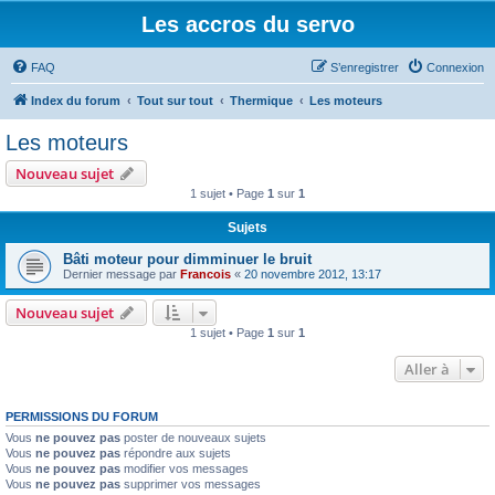
Les accros du servo
FAQ
S’enregistrer
Connexion
Index du forum
Tout sur tout
Thermique
Les moteurs
Les moteurs
Nouveau sujet
1 sujet • Page
1
sur
1
Sujets
Bâti moteur pour dimminuer le bruit
Dernier message par
Francois
«
20 novembre 2012, 13:17
Nouveau sujet
1 sujet • Page
1
sur
1
Aller à
PERMISSIONS DU FORUM
Vous
ne pouvez pas
poster de nouveaux sujets
Vous
ne pouvez pas
répondre aux sujets
Vous
ne pouvez pas
modifier vos messages
Vous
ne pouvez pas
supprimer vos messages