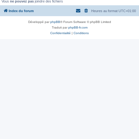
Vous
ne pouvez pas
joindre des fichiers
Index du forum
Heures au format
UTC+01:00
Développé par
phpBB
® Forum Software © phpBB Limited
Traduit par
phpBB-fr.com
Confidentialité
|
Conditions