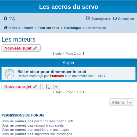
Les accros du servo
FAQ
S’enregistrer
Connexion
Index du forum
Tout sur tout
Thermique
Les moteurs
Les moteurs
Nouveau sujet
1 sujet • Page
1
sur
1
Sujets
Bâti moteur pour dimminuer le bruit
Dernier message par
Francois
«
20 novembre 2012, 13:17
Nouveau sujet
1 sujet • Page
1
sur
1
Aller à
PERMISSIONS DU FORUM
Vous
ne pouvez pas
poster de nouveaux sujets
Vous
ne pouvez pas
répondre aux sujets
Vous
ne pouvez pas
modifier vos messages
Vous
ne pouvez pas
supprimer vos messages