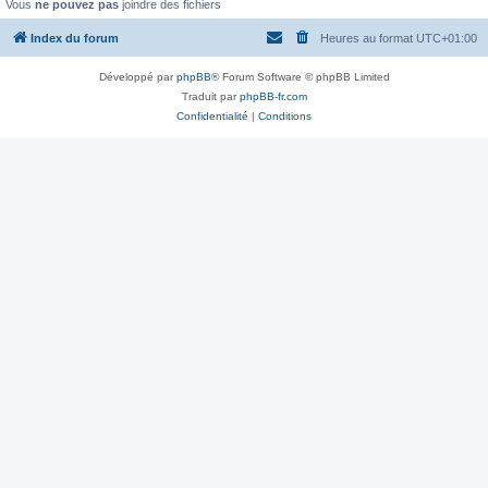
Vous
ne pouvez pas
joindre des fichiers
Index du forum
Heures au format
UTC+01:00
Développé par
phpBB
® Forum Software © phpBB Limited
Traduit par
phpBB-fr.com
Confidentialité
|
Conditions