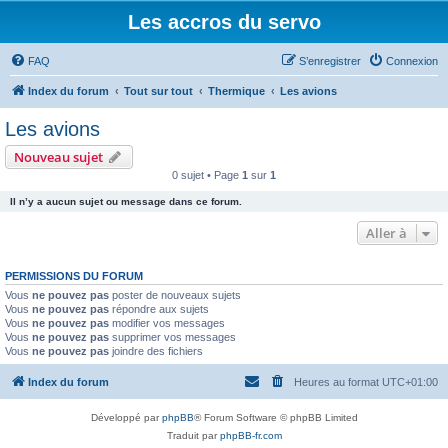
Les accros du servo
FAQ
S’enregistrer
Connexion
Index du forum
Tout sur tout
Thermique
Les avions
Les avions
Nouveau sujet
0 sujet • Page
1
sur
1
Il n’y a aucun sujet ou message dans ce forum.
Aller à
PERMISSIONS DU FORUM
Vous
ne pouvez pas
poster de nouveaux sujets
Vous
ne pouvez pas
répondre aux sujets
Vous
ne pouvez pas
modifier vos messages
Vous
ne pouvez pas
supprimer vos messages
Vous
ne pouvez pas
joindre des fichiers
Index du forum
Heures au format
UTC+01:00
Développé par
phpBB
® Forum Software © phpBB Limited
Traduit par
phpBB-fr.com