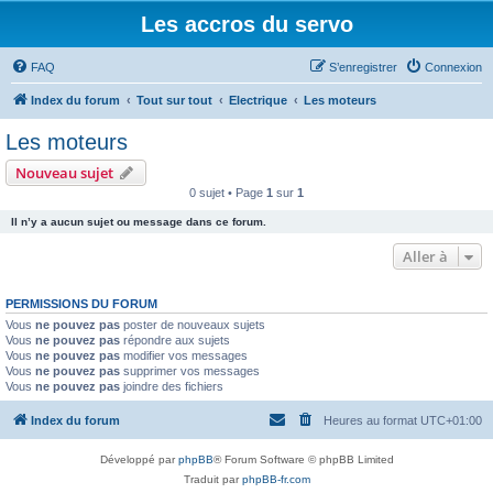
Les accros du servo
FAQ
S’enregistrer
Connexion
Index du forum
Tout sur tout
Electrique
Les moteurs
Les moteurs
Nouveau sujet
0 sujet • Page
1
sur
1
Il n’y a aucun sujet ou message dans ce forum.
Aller à
PERMISSIONS DU FORUM
Vous
ne pouvez pas
poster de nouveaux sujets
Vous
ne pouvez pas
répondre aux sujets
Vous
ne pouvez pas
modifier vos messages
Vous
ne pouvez pas
supprimer vos messages
Vous
ne pouvez pas
joindre des fichiers
Index du forum
Heures au format
UTC+01:00
Développé par
phpBB
® Forum Software © phpBB Limited
Traduit par
phpBB-fr.com