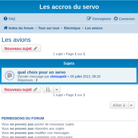
Les accros du servo
FAQ
S’enregistrer
Connexion
Index du forum
Tout sur tout
Electrique
Les avions
Les avions
Nouveau sujet
1 sujet • Page
1
sur
1
Sujets
quel choix pour un servo
Dernier message par
chrisspirit
«
05 juillet 2013, 08:20
Réponses :
2
Nouveau sujet
1 sujet • Page
1
sur
1
Aller à
PERMISSIONS DU FORUM
Vous
ne pouvez pas
poster de nouveaux sujets
Vous
ne pouvez pas
répondre aux sujets
Vous
ne pouvez pas
modifier vos messages
Vous
ne pouvez pas
supprimer vos messages