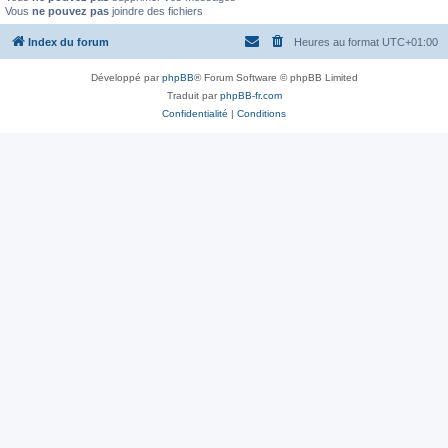
Vous
ne pouvez pas
joindre des fichiers
Index du forum
Heures au format
UTC+01:00
Développé par
phpBB
® Forum Software © phpBB Limited
Traduit par
phpBB-fr.com
Confidentialité
|
Conditions