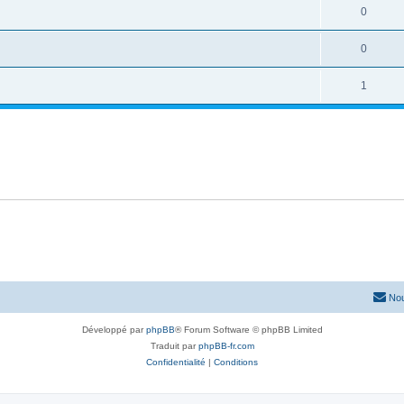
0
0
1
Nou
Développé par
phpBB
® Forum Software © phpBB Limited
Traduit par
phpBB-fr.com
Confidentialité
|
Conditions