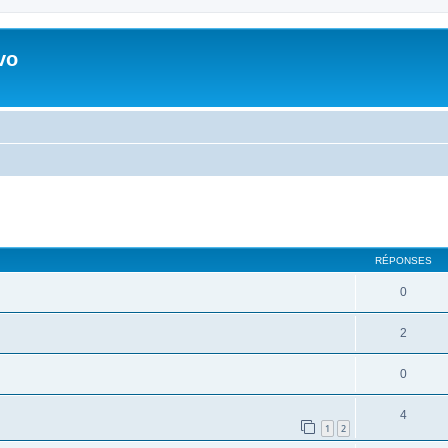
vo
RÉPONSES
0
2
0
4
1
2