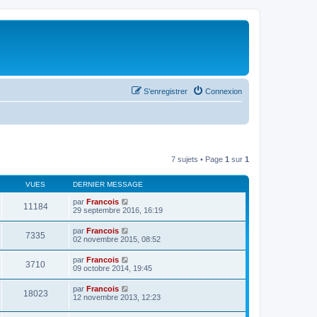
S’enregistrer
Connexion
7 sujets • Page
1
sur
1
VUES
DERNIER MESSAGE
par
Francois
11184
29 septembre 2016, 16:19
par
Francois
7335
02 novembre 2015, 08:52
par
Francois
3710
09 octobre 2014, 19:45
par
Francois
18023
12 novembre 2013, 12:23