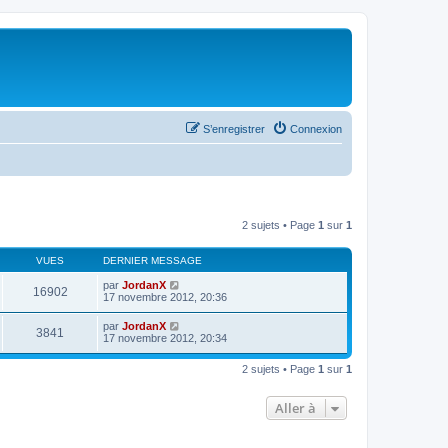
S’enregistrer
Connexion
2 sujets • Page
1
sur
1
VUES
DERNIER MESSAGE
par
JordanX
16902
17 novembre 2012, 20:36
par
JordanX
3841
17 novembre 2012, 20:34
2 sujets • Page
1
sur
1
Aller à