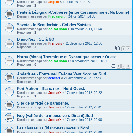
Dernier message par
angelo
«
11 juillet 2014, 21:30
Réponses :
1
Pente à Lézignan-Corbières (entre Carcassonne et Narbonne)
Dernier message par
Fragamort
«
24 juin 2014, 14:36
Savoie - le Beaufortain - Col des Saisies
Dernier message par
oo-tof sona
«
19 février 2014, 13:50
Réponses :
1
Blanc-Nez : SE à NO
Dernier message par
Francois
«
11 décembre 2013, 12:50
Réponses :
4
1
2
Hornu (Mons) Thermique et Dynamique secteur Ouest
Dernier message par
oo-tof sona
«
09 novembre 2013, 18:04
Réponses :
8
1
2
3
Anderlues - Fontaine-l'Evêque Vent Nord ou Sud
Dernier message par
aeronef
«
21 décembre 2012, 09:28
Réponses :
1
Fort Mahon - Blanc nez - Nord Ouest.
Dernier message par
JordanX
«
17 novembre 2012, 20:22
Réponses :
1
Site de la fédé de parapente.
Dernier message par
JordanX
«
17 novembre 2012, 20:01
Ivoy (vallée de la meuse vers Dinant) Sud
Dernier message par
JordanX
«
17 novembre 2012, 20:00
Les chasseurs (blanc-nez) secteur Nord
Dernier message par
JordanX
«
17 novembre 2012, 20:00