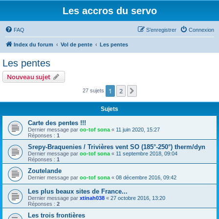
Les accros du servo
FAQ
S’enregistrer
Connexion
Index du forum
Vol de pente
Les pentes
Les pentes
Nouveau sujet
1
2
Suivante
27 sujets
Sujets
Carte des pentes !!!
Dernier message par
oo-tof sona
«
11 juin 2020, 15:27
Réponses :
1
Srepy-Braquenies / Trivières vent SO (185°-250°) therm/dyn
Dernier message par
oo-tof sona
«
11 septembre 2018, 09:04
Réponses :
1
Zoutelande
Dernier message par
oo-tof sona
«
08 décembre 2016, 09:42
Les plus beaux sites de France...
Dernier message par
xtinah038
«
27 octobre 2016, 13:20
Réponses :
2
Les trois frontières