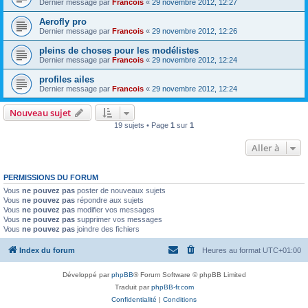
Dernier message par
Francois
«
29 novembre 2012, 12:27
Aerofly pro
Dernier message par
Francois
«
29 novembre 2012, 12:26
pleins de choses pour les modélistes
Dernier message par
Francois
«
29 novembre 2012, 12:24
profiles ailes
Dernier message par
Francois
«
29 novembre 2012, 12:24
Nouveau sujet
19 sujets • Page
1
sur
1
Aller à
PERMISSIONS DU FORUM
Vous
ne pouvez pas
poster de nouveaux sujets
Vous
ne pouvez pas
répondre aux sujets
Vous
ne pouvez pas
modifier vos messages
Vous
ne pouvez pas
supprimer vos messages
Vous
ne pouvez pas
joindre des fichiers
Index du forum
Heures au format
UTC+01:00
Développé par
phpBB
® Forum Software © phpBB Limited
Traduit par
phpBB-fr.com
Confidentialité
|
Conditions