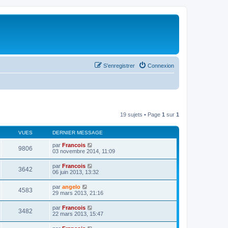
S’enregistrer
Connexion
19 sujets • Page
1
sur
1
VUES
DERNIER MESSAGE
par
Francois
9806
03 novembre 2014, 11:09
par
Francois
3642
06 juin 2013, 13:32
par
angelo
4583
29 mars 2013, 21:16
par
Francois
3482
22 mars 2013, 15:47