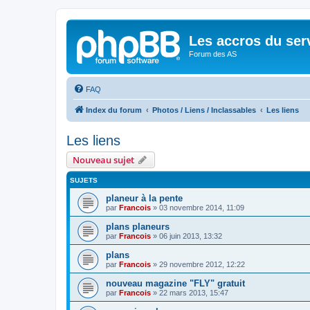
Les accros du ser
Forum des AS
FAQ
Index du forum
Photos / Liens / Inclassables
Les liens
Les liens
Nouveau sujet
SUJETS
planeur à la pente
par
Francois
»
03 novembre 2014, 11:09
plans planeurs
par
Francois
»
06 juin 2013, 13:32
plans
par
Francois
»
29 novembre 2012, 12:22
nouveau magazine "FLY" gratuit
par
Francois
»
22 mars 2013, 15:47