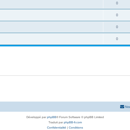
0
0
0
0
Nou
Développé par
phpBB
® Forum Software © phpBB Limited
Traduit par
phpBB-fr.com
Confidentialité
|
Conditions