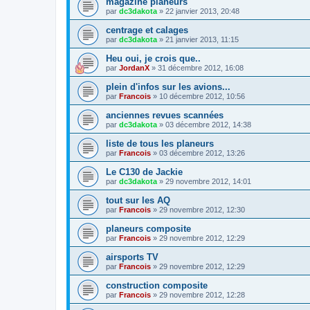
magazine planeurs
par
dc3dakota
»
22 janvier 2013, 20:48
centrage et calages
par
dc3dakota
»
21 janvier 2013, 11:15
Heu oui, je crois que..
par
JordanX
»
31 décembre 2012, 16:08
plein d'infos sur les avions...
par
Francois
»
10 décembre 2012, 10:56
anciennes revues scannées
par
dc3dakota
»
03 décembre 2012, 14:38
liste de tous les planeurs
par
Francois
»
03 décembre 2012, 13:26
Le C130 de Jackie
par
dc3dakota
»
29 novembre 2012, 14:01
tout sur les AQ
par
Francois
»
29 novembre 2012, 12:30
planeurs composite
par
Francois
»
29 novembre 2012, 12:29
airsports TV
par
Francois
»
29 novembre 2012, 12:29
construction composite
par
Francois
»
29 novembre 2012, 12:28