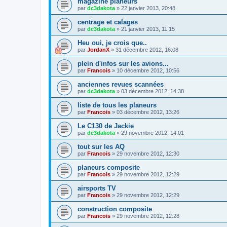
magazine planeurs
par
dc3dakota
»
22 janvier 2013, 20:48
centrage et calages
par
dc3dakota
»
21 janvier 2013, 11:15
Heu oui, je crois que..
par
JordanX
»
31 décembre 2012, 16:08
plein d'infos sur les avions...
par
Francois
»
10 décembre 2012, 10:56
anciennes revues scannées
par
dc3dakota
»
03 décembre 2012, 14:38
liste de tous les planeurs
par
Francois
»
03 décembre 2012, 13:26
Le C130 de Jackie
par
dc3dakota
»
29 novembre 2012, 14:01
tout sur les AQ
par
Francois
»
29 novembre 2012, 12:30
planeurs composite
par
Francois
»
29 novembre 2012, 12:29
airsports TV
par
Francois
»
29 novembre 2012, 12:29
construction composite
par
Francois
»
29 novembre 2012, 12:28