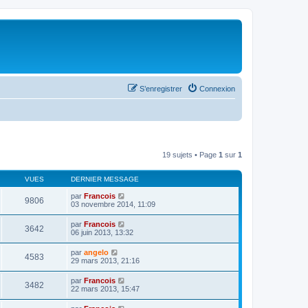
S’enregistrer
Connexion
19 sujets • Page
1
sur
1
VUES
DERNIER MESSAGE
par
Francois
9806
03 novembre 2014, 11:09
par
Francois
3642
06 juin 2013, 13:32
par
angelo
4583
29 mars 2013, 21:16
par
Francois
3482
22 mars 2013, 15:47