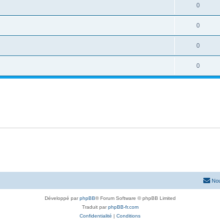
0
0
0
0
Nou
Développé par
phpBB
® Forum Software © phpBB Limited
Traduit par
phpBB-fr.com
Confidentialité
|
Conditions