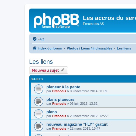
Les accros du ser
Forum des AS
FAQ
Index du forum
Photos / Liens / Inclassables
Les liens
Les liens
Nouveau sujet
SUJETS
planeur à la pente
par
Francois
»
03 novembre 2014, 11:09
plans planeurs
par
Francois
»
06 juin 2013, 13:32
plans
par
Francois
»
29 novembre 2012, 12:22
nouveau magazine "FLY" gratuit
par
Francois
»
22 mars 2013, 15:47