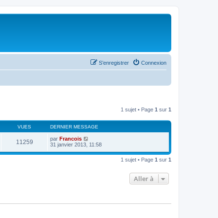
S’enregistrer
Connexion
1 sujet • Page
1
sur
1
VUES
DERNIER MESSAGE
par
Francois
11259
31 janvier 2013, 11:58
1 sujet • Page
1
sur
1
Aller à