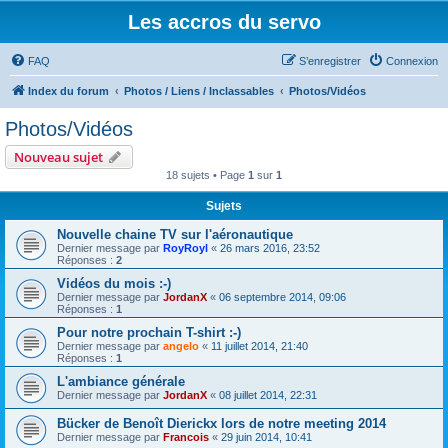
Les accros du servo
FAQ
S’enregistrer
Connexion
Index du forum
Photos / Liens / Inclassables
Photos/Vidéos
Photos/Vidéos
Nouveau sujet
18 sujets • Page
1
sur
1
Sujets
Nouvelle chaine TV sur l'aéronautique
Dernier message par
RoyRoyl
«
26 mars 2016, 23:52
Réponses :
2
Vidéos du mois :-)
Dernier message par
JordanX
«
06 septembre 2014, 09:06
Réponses :
1
Pour notre prochain T-shirt :-)
Dernier message par
angelo
«
11 juillet 2014, 21:40
Réponses :
1
L'ambiance générale
Dernier message par
JordanX
«
08 juillet 2014, 22:31
Bücker de Benoît Dierickx lors de notre meeting 2014
Dernier message par
Francois
«
29 juin 2014, 10:41