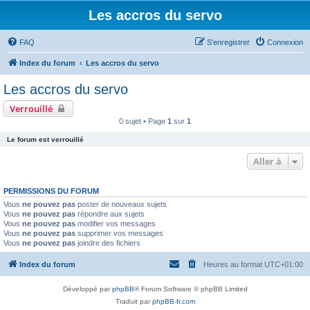
Les accros du servo
FAQ
S’enregistrer
Connexion
Index du forum
Les accros du servo
Les accros du servo
Verrouillé
0 sujet • Page
1
sur
1
Le forum est verrouillé
Aller à
PERMISSIONS DU FORUM
Vous
ne pouvez pas
poster de nouveaux sujets
Vous
ne pouvez pas
répondre aux sujets
Vous
ne pouvez pas
modifier vos messages
Vous
ne pouvez pas
supprimer vos messages
Vous
ne pouvez pas
joindre des fichiers
Index du forum
Heures au format
UTC+01:00
Développé par
phpBB
® Forum Software © phpBB Limited
Traduit par
phpBB-fr.com