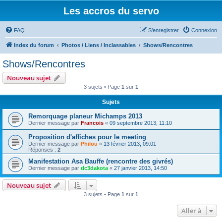
Les accros du servo
FAQ
S’enregistrer
Connexion
Index du forum
Photos / Liens / Inclassables
Shows/Rencontres
Shows/Rencontres
Nouveau sujet
3 sujets • Page
1
sur
1
Sujets
Remorquage planeur Michamps 2013
Dernier message par
Francois
«
09 septembre 2013, 11:10
Proposition d'affiches pour le meeting
Dernier message par
Philou
«
13 février 2013, 09:01
Réponses :
2
Manifestation Asa Bauffe (rencontre des givrés)
Dernier message par
dc3dakota
«
27 janvier 2013, 14:50
Nouveau sujet
3 sujets • Page
1
sur
1
Aller à