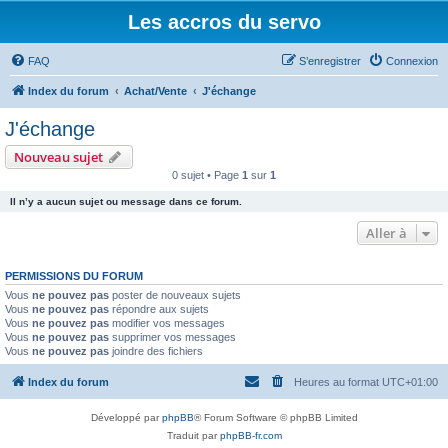
Les accros du servo
FAQ
S’enregistrer
Connexion
Index du forum
Achat/Vente
J'échange
J'échange
Nouveau sujet
0 sujet • Page
1
sur
1
Il n’y a aucun sujet ou message dans ce forum.
Aller à
PERMISSIONS DU FORUM
Vous
ne pouvez pas
poster de nouveaux sujets
Vous
ne pouvez pas
répondre aux sujets
Vous
ne pouvez pas
modifier vos messages
Vous
ne pouvez pas
supprimer vos messages
Vous
ne pouvez pas
joindre des fichiers
Index du forum
Heures au format
UTC+01:00
Développé par
phpBB
® Forum Software © phpBB Limited
Traduit par
phpBB-fr.com