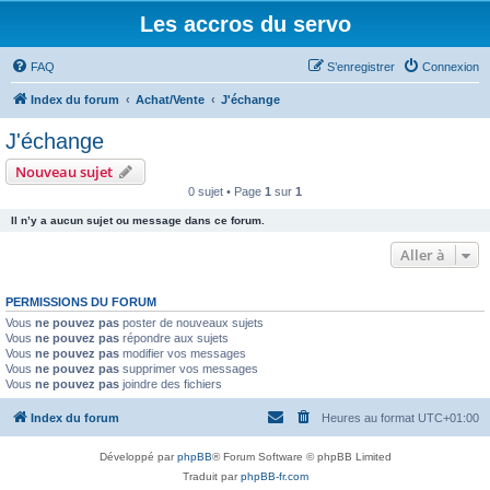
Les accros du servo
FAQ
S’enregistrer
Connexion
Index du forum
Achat/Vente
J'échange
J'échange
Nouveau sujet
0 sujet • Page
1
sur
1
Il n’y a aucun sujet ou message dans ce forum.
Aller à
PERMISSIONS DU FORUM
Vous
ne pouvez pas
poster de nouveaux sujets
Vous
ne pouvez pas
répondre aux sujets
Vous
ne pouvez pas
modifier vos messages
Vous
ne pouvez pas
supprimer vos messages
Vous
ne pouvez pas
joindre des fichiers
Index du forum
Heures au format
UTC+01:00
Développé par
phpBB
® Forum Software © phpBB Limited
Traduit par
phpBB-fr.com