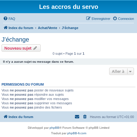
Les accros du servo
FAQ
S’enregistrer
Connexion
Index du forum
Achat/Vente
J'échange
J'échange
Nouveau sujet
0 sujet • Page
1
sur
1
Il n’y a aucun sujet ou message dans ce forum.
Aller à
PERMISSIONS DU FORUM
Vous
ne pouvez pas
poster de nouveaux sujets
Vous
ne pouvez pas
répondre aux sujets
Vous
ne pouvez pas
modifier vos messages
Vous
ne pouvez pas
supprimer vos messages
Vous
ne pouvez pas
joindre des fichiers
Index du forum
Heures au format
UTC+01:00
Développé par
phpBB
® Forum Software © phpBB Limited
Traduit par
phpBB-fr.com