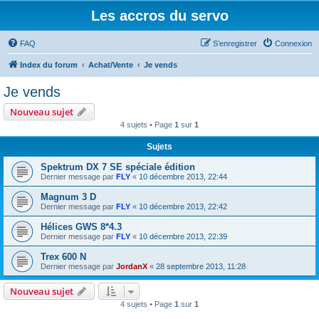
Les accros du servo
FAQ
S’enregistrer
Connexion
Index du forum
Achat/Vente
Je vends
Je vends
Nouveau sujet
4 sujets • Page
1
sur
1
Sujets
Spektrum DX 7 SE spéciale édition
Dernier message par
FLY
«
10 décembre 2013, 22:44
Magnum 3 D
Dernier message par
FLY
«
10 décembre 2013, 22:42
Hélices GWS 8*4.3
Dernier message par
FLY
«
10 décembre 2013, 22:39
Trex 600 N
Dernier message par
JordanX
«
28 septembre 2013, 11:28
Nouveau sujet
4 sujets • Page
1
sur
1