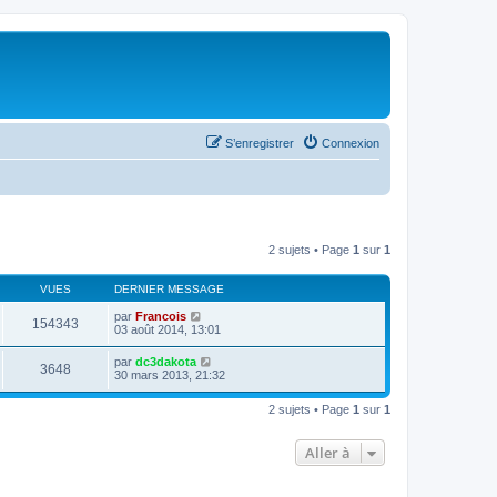
S’enregistrer
Connexion
2 sujets • Page
1
sur
1
VUES
DERNIER MESSAGE
par
Francois
154343
03 août 2014, 13:01
par
dc3dakota
3648
30 mars 2013, 21:32
2 sujets • Page
1
sur
1
Aller à