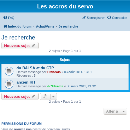
Les accros du servo
FAQ
S’enregistrer
Connexion
Index du forum
Achat/Vente
Je recherche
Je recherche
Nouveau sujet
2 sujets • Page
1
sur
1
Sujets
du BALSA et du CTP
Dernier message par
Francois
«
03 août 2014, 13:01
Réponses :
3
ancien KIT
Dernier message par
dc3dakota
«
30 mars 2013, 21:32
Nouveau sujet
2 sujets • Page
1
sur
1
Aller à
PERMISSIONS DU FORUM
Vous
ne pouvez pas
poster de nouveaux sujets