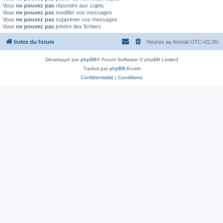
Vous
ne pouvez pas
répondre aux sujets
Vous
ne pouvez pas
modifier vos messages
Vous
ne pouvez pas
supprimer vos messages
Vous
ne pouvez pas
joindre des fichiers
Index du forum
Heures au format
UTC+01:00
Développé par
phpBB
® Forum Software © phpBB Limited
Traduit par
phpBB-fr.com
Confidentialité
|
Conditions