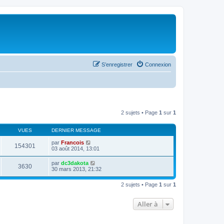
S’enregistrer
Connexion
2 sujets • Page
1
sur
1
VUES
DERNIER MESSAGE
par
Francois
154301
03 août 2014, 13:01
par
dc3dakota
3630
30 mars 2013, 21:32
2 sujets • Page
1
sur
1
Aller à