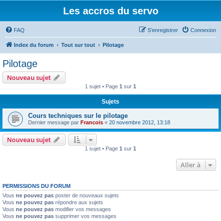
Les accros du servo
FAQ
S’enregistrer
Connexion
Index du forum
Tout sur tout
Pilotage
Pilotage
Nouveau sujet
1 sujet • Page
1
sur
1
Sujets
Cours techniques sur le pilotage
Dernier message par
Francois
«
20 novembre 2012, 13:18
Nouveau sujet
1 sujet • Page
1
sur
1
Aller à
PERMISSIONS DU FORUM
Vous
ne pouvez pas
poster de nouveaux sujets
Vous
ne pouvez pas
répondre aux sujets
Vous
ne pouvez pas
modifier vos messages
Vous
ne pouvez pas
supprimer vos messages