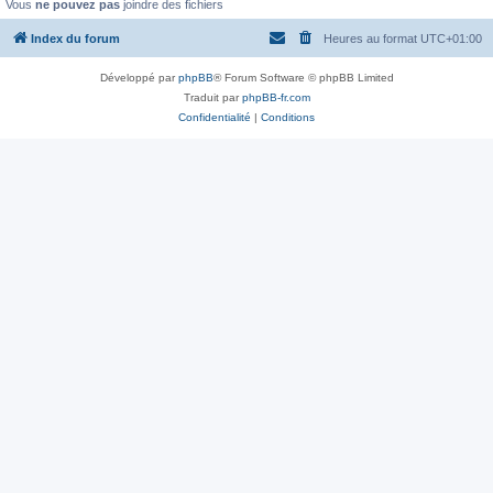
Vous
ne pouvez pas
joindre des fichiers
Index du forum
Heures au format
UTC+01:00
Développé par
phpBB
® Forum Software © phpBB Limited
Traduit par
phpBB-fr.com
Confidentialité
|
Conditions