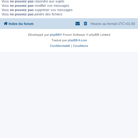
Vous
ne pouvez pas
répondre aux sujets
Vous
ne pouvez pas
modifier vos messages
Vous
ne pouvez pas
supprimer vos messages
Vous
ne pouvez pas
joindre des fichiers
Index du forum
Heures au format
UTC+01:00
Développé par
phpBB
® Forum Software © phpBB Limited
Traduit par
phpBB-fr.com
Confidentialité
|
Conditions