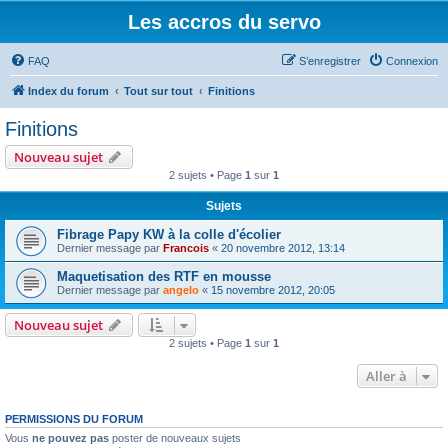
Les accros du servo
FAQ
S’enregistrer
Connexion
Index du forum
Tout sur tout
Finitions
Finitions
Nouveau sujet
2 sujets • Page
1
sur
1
Sujets
Fibrage Papy KW à la colle d'écolier
Dernier message par
Francois
«
20 novembre 2012, 13:14
Maquetisation des RTF en mousse
Dernier message par
angelo
«
15 novembre 2012, 20:05
Nouveau sujet
2 sujets • Page
1
sur
1
Aller à
PERMISSIONS DU FORUM
Vous
ne pouvez pas
poster de nouveaux sujets