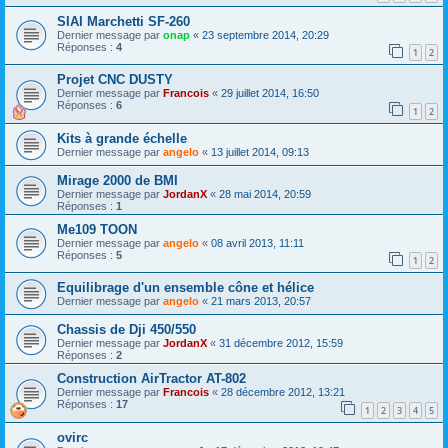
SIAI Marchetti SF-260
Dernier message par
onap
«
23 septembre 2014, 20:29
Réponses :
4
1
2
Projet CNC DUSTY
Dernier message par
Francois
«
29 juillet 2014, 16:50
Réponses :
6
1
2
Kits à grande échelle
Dernier message par
angelo
«
13 juillet 2014, 09:13
Mirage 2000 de BMI
Dernier message par
JordanX
«
28 mai 2014, 20:59
Réponses :
1
Me109 TOON
Dernier message par
angelo
«
08 avril 2013, 11:11
Réponses :
5
1
2
Equilibrage d'un ensemble cône et hélice
Dernier message par
angelo
«
21 mars 2013, 20:57
Chassis de Dji 450/550
Dernier message par
JordanX
«
31 décembre 2012, 15:59
Réponses :
2
Construction AirTractor AT-802
Dernier message par
Francois
«
28 décembre 2012, 13:21
Réponses :
17
1
2
3
4
5
ovirc