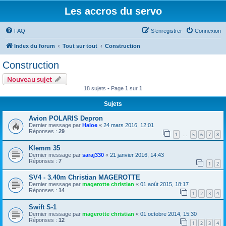
Les accros du servo
FAQ
S’enregistrer
Connexion
Index du forum
Tout sur tout
Construction
Construction
Nouveau sujet
18 sujets • Page
1
sur
1
Sujets
Avion POLARIS Depron
Dernier message par
Haloe
«
24 mars 2016, 12:01
Réponses :
29
1
5
6
7
8
…
Klemm 35
Dernier message par
saraj330
«
21 janvier 2016, 14:43
Réponses :
7
1
2
SV4 - 3.40m Christian MAGEROTTE
Dernier message par
magerotte christian
«
01 août 2015, 18:17
Réponses :
14
1
2
3
4
Swift S-1
Dernier message par
magerotte christian
«
01 octobre 2014, 15:30
Réponses :
12
1
2
3
4