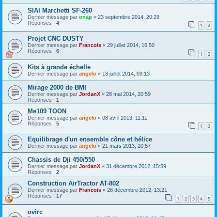
SIAI Marchetti SF-260
Dernier message par
onap
«
23 septembre 2014, 20:29
Réponses :
4
1
2
Projet CNC DUSTY
Dernier message par
Francois
«
29 juillet 2014, 16:50
Réponses :
6
1
2
Kits à grande échelle
Dernier message par
angelo
«
13 juillet 2014, 09:13
Mirage 2000 de BMI
Dernier message par
JordanX
«
28 mai 2014, 20:59
Réponses :
1
Me109 TOON
Dernier message par
angelo
«
08 avril 2013, 11:11
Réponses :
5
1
2
Equilibrage d'un ensemble cône et hélice
Dernier message par
angelo
«
21 mars 2013, 20:57
Chassis de Dji 450/550
Dernier message par
JordanX
«
31 décembre 2012, 15:59
Réponses :
2
Construction AirTractor AT-802
Dernier message par
Francois
«
28 décembre 2012, 13:21
Réponses :
17
1
2
3
4
5
ovirc