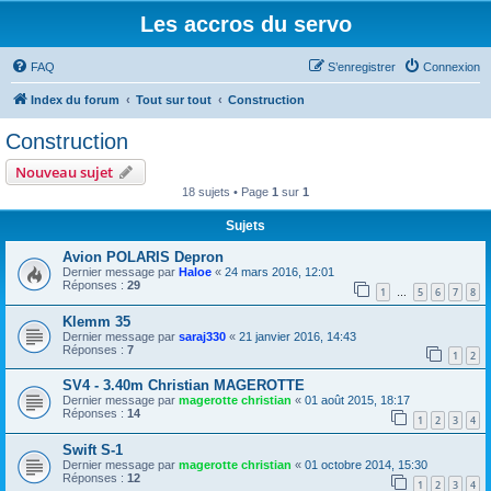
Les accros du servo
FAQ
S’enregistrer
Connexion
Index du forum
Tout sur tout
Construction
Construction
Nouveau sujet
18 sujets • Page
1
sur
1
Sujets
Avion POLARIS Depron
Dernier message par
Haloe
«
24 mars 2016, 12:01
Réponses :
29
1
5
6
7
8
…
Klemm 35
Dernier message par
saraj330
«
21 janvier 2016, 14:43
Réponses :
7
1
2
SV4 - 3.40m Christian MAGEROTTE
Dernier message par
magerotte christian
«
01 août 2015, 18:17
Réponses :
14
1
2
3
4
Swift S-1
Dernier message par
magerotte christian
«
01 octobre 2014, 15:30
Réponses :
12
1
2
3
4