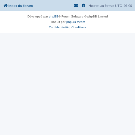
Index du forum
Heures au format
UTC+01:00
Développé par
phpBB
® Forum Software © phpBB Limited
Traduit par
phpBB-fr.com
Confidentialité
|
Conditions