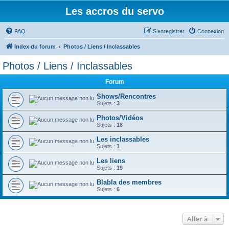
Les accros du servo
FAQ
S’enregistrer
Connexion
Index du forum
Photos / Liens / Inclassables
Photos / Liens / Inclassables
Forum
Shows/Rencontres
Sujets :
3
Photos/Vidéos
Sujets :
18
Les inclassables
Sujets :
1
Les liens
Sujets :
19
Blabla des membres
Sujets :
6
Aller à