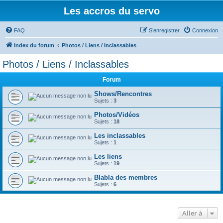
Les accros du servo
FAQ
S’enregistrer
Connexion
Index du forum
Photos / Liens / Inclassables
Photos / Liens / Inclassables
Forum
Shows/Rencontres
Sujets :
3
Photos/Vidéos
Sujets :
18
Les inclassables
Sujets :
1
Les liens
Sujets :
19
Blabla des membres
Sujets :
6
Aller à