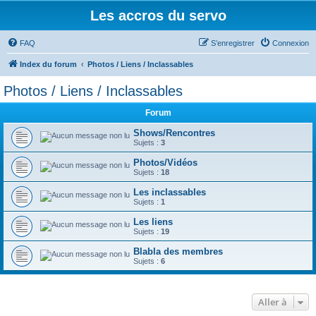
Les accros du servo
FAQ
S’enregistrer
Connexion
Index du forum
Photos / Liens / Inclassables
Photos / Liens / Inclassables
Forum
Shows/Rencontres
Sujets :
3
Photos/Vidéos
Sujets :
18
Les inclassables
Sujets :
1
Les liens
Sujets :
19
Blabla des membres
Sujets :
6
Aller à