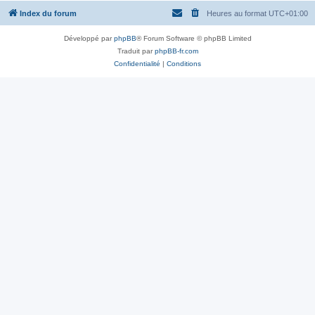
Index du forum
Heures au format
UTC+01:00
Développé par
phpBB
® Forum Software © phpBB Limited
Traduit par
phpBB-fr.com
Confidentialité
|
Conditions