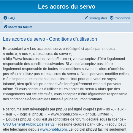
Les accros du servo
FAQ
S’enregistrer
Connexion
Index du forum
Les accros du servo - Conditions d’utilisation
En accédant à « Les accros du servo » (désigné ci-après par « nous »,
« notre », « nos », « Les accros du servo »,
« http://www.lesaccrosduservo.be/forum »), vous acceptez d’être légalement
responsable des conditions suivantes. Si vous n’acceptez pas d’être
légalement responsable de toutes les conditions suivantes, alors n’accédez
pas et/ou n’utilisez pas « Les accros du servo ». Nous pouvons modifier celles-
ci à n’importe quel moment et nous ferons tout pour que vous en soyez
informé, bien qu’il soit prudent de vérifier régulièrement celles-ci par vous-
même. Si vous continuez d’utiliser « Les accros du servo » alors que des
changements ont été effectués, vous acceptez d’être légalement responsable
des conditions découlant des mises à jour et/ou modifications.
Nos forums sont développés par phpBB (désigné ci-après par « ils », « eux »,
« leur », « logiciel phpBB », « www.phpbb.com », « phpBB Limited »,
« Équipes phpBB ») qui est un script libre de forum, déclaré sous la licence «
GNU General Public License v2
» (désigné ci-après par « GPL ») et qui peut
être téléchargé depuis
www.phpbb.com
. Le logiciel phpBB facilite seulement