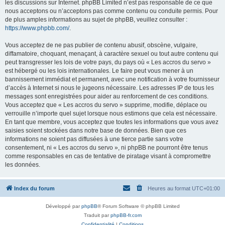
les discussions sur Internet. phpBB Limited n’est pas responsable de ce que
nous acceptons ou n’acceptons pas comme contenu ou conduite permis. Pour
de plus amples informations au sujet de phpBB, veuillez consulter :
https://www.phpbb.com/
.
Vous acceptez de ne pas publier de contenu abusif, obscène, vulgaire,
diffamatoire, choquant, menaçant, à caractère sexuel ou tout autre contenu qui
peut transgresser les lois de votre pays, du pays où « Les accros du servo »
est hébergé ou les lois internationales. Le faire peut vous mener à un
bannissement immédiat et permanent, avec une notification à votre fournisseur
d’accès à Internet si nous le jugeons nécessaire. Les adresses IP de tous les
messages sont enregistrées pour aider au renforcement de ces conditions.
Vous acceptez que « Les accros du servo » supprime, modifie, déplace ou
verrouille n’importe quel sujet lorsque nous estimons que cela est nécessaire.
En tant que membre, vous acceptez que toutes les informations que vous avez
saisies soient stockées dans notre base de données. Bien que ces
informations ne soient pas diffusées à une tierce partie sans votre
consentement, ni « Les accros du servo », ni phpBB ne pourront être tenus
comme responsables en cas de tentative de piratage visant à compromettre
les données.
Index du forum
Heures au format
UTC+01:00
Développé par
phpBB
® Forum Software © phpBB Limited
Traduit par
phpBB-fr.com
Confidentialité
|
Conditions