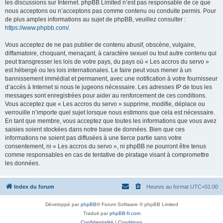
les discussions sur Internet. phpBB Limited n’est pas responsable de ce que
nous acceptons ou n’acceptons pas comme contenu ou conduite permis. Pour
de plus amples informations au sujet de phpBB, veuillez consulter :
https://www.phpbb.com/
.
Vous acceptez de ne pas publier de contenu abusif, obscène, vulgaire,
diffamatoire, choquant, menaçant, à caractère sexuel ou tout autre contenu qui
peut transgresser les lois de votre pays, du pays où « Les accros du servo »
est hébergé ou les lois internationales. Le faire peut vous mener à un
bannissement immédiat et permanent, avec une notification à votre fournisseur
d’accès à Internet si nous le jugeons nécessaire. Les adresses IP de tous les
messages sont enregistrées pour aider au renforcement de ces conditions.
Vous acceptez que « Les accros du servo » supprime, modifie, déplace ou
verrouille n’importe quel sujet lorsque nous estimons que cela est nécessaire.
En tant que membre, vous acceptez que toutes les informations que vous avez
saisies soient stockées dans notre base de données. Bien que ces
informations ne soient pas diffusées à une tierce partie sans votre
consentement, ni « Les accros du servo », ni phpBB ne pourront être tenus
comme responsables en cas de tentative de piratage visant à compromettre
les données.
Index du forum
Heures au format
UTC+01:00
Développé par
phpBB
® Forum Software © phpBB Limited
Traduit par
phpBB-fr.com
Confidentialité
|
Conditions