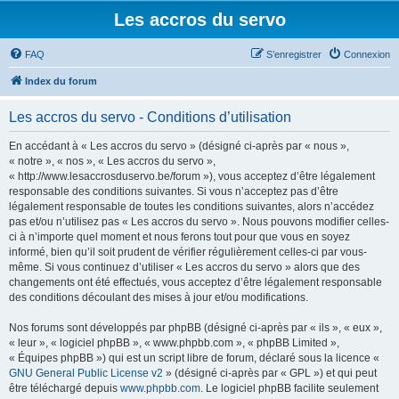
Les accros du servo
FAQ
S’enregistrer
Connexion
Index du forum
Les accros du servo - Conditions d’utilisation
En accédant à « Les accros du servo » (désigné ci-après par « nous »,
« notre », « nos », « Les accros du servo »,
« http://www.lesaccrosduservo.be/forum »), vous acceptez d’être légalement
responsable des conditions suivantes. Si vous n’acceptez pas d’être
légalement responsable de toutes les conditions suivantes, alors n’accédez
pas et/ou n’utilisez pas « Les accros du servo ». Nous pouvons modifier celles-
ci à n’importe quel moment et nous ferons tout pour que vous en soyez
informé, bien qu’il soit prudent de vérifier régulièrement celles-ci par vous-
même. Si vous continuez d’utiliser « Les accros du servo » alors que des
changements ont été effectués, vous acceptez d’être légalement responsable
des conditions découlant des mises à jour et/ou modifications.
Nos forums sont développés par phpBB (désigné ci-après par « ils », « eux »,
« leur », « logiciel phpBB », « www.phpbb.com », « phpBB Limited »,
« Équipes phpBB ») qui est un script libre de forum, déclaré sous la licence «
GNU General Public License v2
» (désigné ci-après par « GPL ») et qui peut
être téléchargé depuis
www.phpbb.com
. Le logiciel phpBB facilite seulement