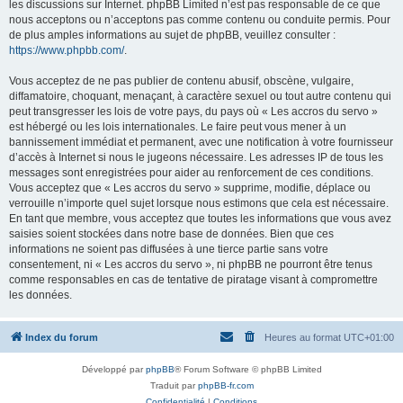
les discussions sur Internet. phpBB Limited n’est pas responsable de ce que
nous acceptons ou n’acceptons pas comme contenu ou conduite permis. Pour
de plus amples informations au sujet de phpBB, veuillez consulter :
https://www.phpbb.com/
.
Vous acceptez de ne pas publier de contenu abusif, obscène, vulgaire,
diffamatoire, choquant, menaçant, à caractère sexuel ou tout autre contenu qui
peut transgresser les lois de votre pays, du pays où « Les accros du servo »
est hébergé ou les lois internationales. Le faire peut vous mener à un
bannissement immédiat et permanent, avec une notification à votre fournisseur
d’accès à Internet si nous le jugeons nécessaire. Les adresses IP de tous les
messages sont enregistrées pour aider au renforcement de ces conditions.
Vous acceptez que « Les accros du servo » supprime, modifie, déplace ou
verrouille n’importe quel sujet lorsque nous estimons que cela est nécessaire.
En tant que membre, vous acceptez que toutes les informations que vous avez
saisies soient stockées dans notre base de données. Bien que ces
informations ne soient pas diffusées à une tierce partie sans votre
consentement, ni « Les accros du servo », ni phpBB ne pourront être tenus
comme responsables en cas de tentative de piratage visant à compromettre
les données.
Index du forum
Heures au format
UTC+01:00
Développé par
phpBB
® Forum Software © phpBB Limited
Traduit par
phpBB-fr.com
Confidentialité
|
Conditions