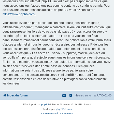
les discussions sur Internet. phpBB Limited n’est pas responsable de ce que
nous acceptons ou n’acceptons pas comme contenu ou conduite permis. Pour
de plus amples informations au sujet de phpBB, veuillez consulter :
https://www.phpbb.com/
.
Vous acceptez de ne pas publier de contenu abusif, obscène, vulgaire,
diffamatoire, choquant, menaçant, à caractère sexuel ou tout autre contenu qui
peut transgresser les lois de votre pays, du pays où « Les accros du servo »
est hébergé ou les lois internationales. Le faire peut vous mener à un
bannissement immédiat et permanent, avec une notification à votre fournisseur
d’accès à Internet si nous le jugeons nécessaire. Les adresses IP de tous les
messages sont enregistrées pour aider au renforcement de ces conditions.
Vous acceptez que « Les accros du servo » supprime, modifie, déplace ou
verrouille n’importe quel sujet lorsque nous estimons que cela est nécessaire.
En tant que membre, vous acceptez que toutes les informations que vous avez
saisies soient stockées dans notre base de données. Bien que ces
informations ne soient pas diffusées à une tierce partie sans votre
consentement, ni « Les accros du servo », ni phpBB ne pourront être tenus
comme responsables en cas de tentative de piratage visant à compromettre
les données.
Index du forum
Heures au format
UTC+01:00
Développé par
phpBB
® Forum Software © phpBB Limited
Traduit par
phpBB-fr.com
Confidentialité
|
Conditions