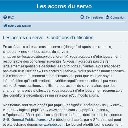
Les accros du servo
FAQ
S’enregistrer
Connexion
Index du forum
Les accros du servo - Conditions d’utilisation
En accédant à « Les accros du servo » (désigné ci-après par « nous »,
« notre », « nos », « Les accros du servo »,
« http://www.lesaccrosduservo.be/forum »), vous acceptez d’être légalement
responsable des conditions suivantes. Si vous n’acceptez pas d’être
légalement responsable de toutes les conditions suivantes, alors n’accédez
pas et/ou n’utilisez pas « Les accros du servo ». Nous pouvons modifier celles-
ci à n’importe quel moment et nous ferons tout pour que vous en soyez
informé, bien qu’il soit prudent de vérifier régulièrement celles-ci par vous-
même. Si vous continuez d’utiliser « Les accros du servo » alors que des
changements ont été effectués, vous acceptez d’être légalement responsable
des conditions découlant des mises à jour et/ou modifications.
Nos forums sont développés par phpBB (désigné ci-après par « ils », « eux »,
« leur », « logiciel phpBB », « www.phpbb.com », « phpBB Limited »,
« Équipes phpBB ») qui est un script libre de forum, déclaré sous la licence «
GNU General Public License v2
» (désigné ci-après par « GPL ») et qui peut
être téléchargé depuis
www.phpbb.com
. Le logiciel phpBB facilite seulement