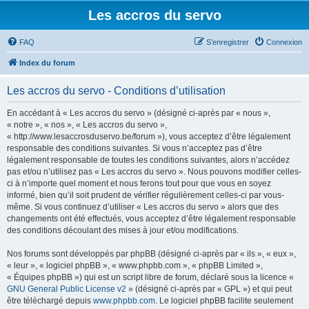
Les accros du servo
FAQ
S’enregistrer
Connexion
Index du forum
Les accros du servo - Conditions d’utilisation
En accédant à « Les accros du servo » (désigné ci-après par « nous »,
« notre », « nos », « Les accros du servo »,
« http://www.lesaccrosduservo.be/forum »), vous acceptez d’être légalement
responsable des conditions suivantes. Si vous n’acceptez pas d’être
légalement responsable de toutes les conditions suivantes, alors n’accédez
pas et/ou n’utilisez pas « Les accros du servo ». Nous pouvons modifier celles-
ci à n’importe quel moment et nous ferons tout pour que vous en soyez
informé, bien qu’il soit prudent de vérifier régulièrement celles-ci par vous-
même. Si vous continuez d’utiliser « Les accros du servo » alors que des
changements ont été effectués, vous acceptez d’être légalement responsable
des conditions découlant des mises à jour et/ou modifications.
Nos forums sont développés par phpBB (désigné ci-après par « ils », « eux »,
« leur », « logiciel phpBB », « www.phpbb.com », « phpBB Limited »,
« Équipes phpBB ») qui est un script libre de forum, déclaré sous la licence «
GNU General Public License v2
» (désigné ci-après par « GPL ») et qui peut
être téléchargé depuis
www.phpbb.com
. Le logiciel phpBB facilite seulement