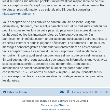
les discussions sur Internet. phpBB Limited n’est pas responsable de ce que
nous acceptons ou n’acceptons pas comme contenu ou conduite permis. Pour
de plus amples informations au sujet de phpBB, veuillez consulter :
https://www.phpbb.com/
.
Vous acceptez de ne pas publier de contenu abusif, obscène, vulgaire,
diffamatoire, choquant, menaçant, à caractère sexuel ou tout autre contenu qui
peut transgresser les lois de votre pays, du pays où « Les accros du servo »
est hébergé ou les lois internationales. Le faire peut vous mener à un
bannissement immédiat et permanent, avec une notification à votre fournisseur
d’accès à Internet si nous le jugeons nécessaire. Les adresses IP de tous les
messages sont enregistrées pour aider au renforcement de ces conditions.
Vous acceptez que « Les accros du servo » supprime, modifie, déplace ou
verrouille n’importe quel sujet lorsque nous estimons que cela est nécessaire.
En tant que membre, vous acceptez que toutes les informations que vous avez
saisies soient stockées dans notre base de données. Bien que ces
informations ne soient pas diffusées à une tierce partie sans votre
consentement, ni « Les accros du servo », ni phpBB ne pourront être tenus
comme responsables en cas de tentative de piratage visant à compromettre
les données.
Index du forum
Heures au format
UTC+01:00
Développé par
phpBB
® Forum Software © phpBB Limited
Traduit par
phpBB-fr.com
Confidentialité
|
Conditions