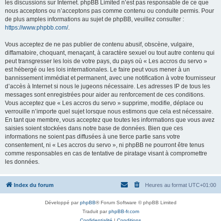
les discussions sur Internet. phpBB Limited n’est pas responsable de ce que
nous acceptons ou n’acceptons pas comme contenu ou conduite permis. Pour
de plus amples informations au sujet de phpBB, veuillez consulter :
https://www.phpbb.com/
.
Vous acceptez de ne pas publier de contenu abusif, obscène, vulgaire,
diffamatoire, choquant, menaçant, à caractère sexuel ou tout autre contenu qui
peut transgresser les lois de votre pays, du pays où « Les accros du servo »
est hébergé ou les lois internationales. Le faire peut vous mener à un
bannissement immédiat et permanent, avec une notification à votre fournisseur
d’accès à Internet si nous le jugeons nécessaire. Les adresses IP de tous les
messages sont enregistrées pour aider au renforcement de ces conditions.
Vous acceptez que « Les accros du servo » supprime, modifie, déplace ou
verrouille n’importe quel sujet lorsque nous estimons que cela est nécessaire.
En tant que membre, vous acceptez que toutes les informations que vous avez
saisies soient stockées dans notre base de données. Bien que ces
informations ne soient pas diffusées à une tierce partie sans votre
consentement, ni « Les accros du servo », ni phpBB ne pourront être tenus
comme responsables en cas de tentative de piratage visant à compromettre
les données.
Index du forum
Heures au format
UTC+01:00
Développé par
phpBB
® Forum Software © phpBB Limited
Traduit par
phpBB-fr.com
Confidentialité
|
Conditions