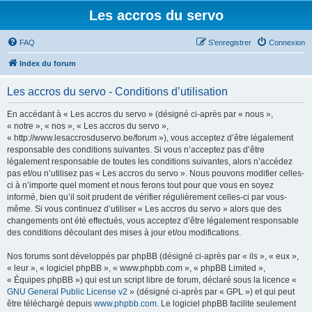
Les accros du servo
FAQ
S’enregistrer
Connexion
Index du forum
Les accros du servo - Conditions d’utilisation
En accédant à « Les accros du servo » (désigné ci-après par « nous »,
« notre », « nos », « Les accros du servo »,
« http://www.lesaccrosduservo.be/forum »), vous acceptez d’être légalement
responsable des conditions suivantes. Si vous n’acceptez pas d’être
légalement responsable de toutes les conditions suivantes, alors n’accédez
pas et/ou n’utilisez pas « Les accros du servo ». Nous pouvons modifier celles-
ci à n’importe quel moment et nous ferons tout pour que vous en soyez
informé, bien qu’il soit prudent de vérifier régulièrement celles-ci par vous-
même. Si vous continuez d’utiliser « Les accros du servo » alors que des
changements ont été effectués, vous acceptez d’être légalement responsable
des conditions découlant des mises à jour et/ou modifications.
Nos forums sont développés par phpBB (désigné ci-après par « ils », « eux »,
« leur », « logiciel phpBB », « www.phpbb.com », « phpBB Limited »,
« Équipes phpBB ») qui est un script libre de forum, déclaré sous la licence «
GNU General Public License v2
» (désigné ci-après par « GPL ») et qui peut
être téléchargé depuis
www.phpbb.com
. Le logiciel phpBB facilite seulement