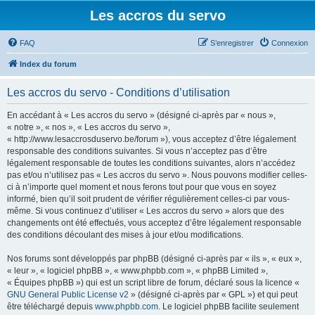
Les accros du servo
FAQ
S’enregistrer
Connexion
Index du forum
Les accros du servo - Conditions d’utilisation
En accédant à « Les accros du servo » (désigné ci-après par « nous »,
« notre », « nos », « Les accros du servo »,
« http://www.lesaccrosduservo.be/forum »), vous acceptez d’être légalement
responsable des conditions suivantes. Si vous n’acceptez pas d’être
légalement responsable de toutes les conditions suivantes, alors n’accédez
pas et/ou n’utilisez pas « Les accros du servo ». Nous pouvons modifier celles-
ci à n’importe quel moment et nous ferons tout pour que vous en soyez
informé, bien qu’il soit prudent de vérifier régulièrement celles-ci par vous-
même. Si vous continuez d’utiliser « Les accros du servo » alors que des
changements ont été effectués, vous acceptez d’être légalement responsable
des conditions découlant des mises à jour et/ou modifications.
Nos forums sont développés par phpBB (désigné ci-après par « ils », « eux »,
« leur », « logiciel phpBB », « www.phpbb.com », « phpBB Limited »,
« Équipes phpBB ») qui est un script libre de forum, déclaré sous la licence «
GNU General Public License v2
» (désigné ci-après par « GPL ») et qui peut
être téléchargé depuis
www.phpbb.com
. Le logiciel phpBB facilite seulement