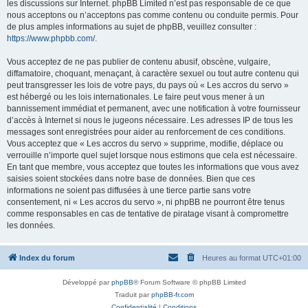
les discussions sur Internet. phpBB Limited n’est pas responsable de ce que
nous acceptons ou n’acceptons pas comme contenu ou conduite permis. Pour
de plus amples informations au sujet de phpBB, veuillez consulter :
https://www.phpbb.com/
.
Vous acceptez de ne pas publier de contenu abusif, obscène, vulgaire,
diffamatoire, choquant, menaçant, à caractère sexuel ou tout autre contenu qui
peut transgresser les lois de votre pays, du pays où « Les accros du servo »
est hébergé ou les lois internationales. Le faire peut vous mener à un
bannissement immédiat et permanent, avec une notification à votre fournisseur
d’accès à Internet si nous le jugeons nécessaire. Les adresses IP de tous les
messages sont enregistrées pour aider au renforcement de ces conditions.
Vous acceptez que « Les accros du servo » supprime, modifie, déplace ou
verrouille n’importe quel sujet lorsque nous estimons que cela est nécessaire.
En tant que membre, vous acceptez que toutes les informations que vous avez
saisies soient stockées dans notre base de données. Bien que ces
informations ne soient pas diffusées à une tierce partie sans votre
consentement, ni « Les accros du servo », ni phpBB ne pourront être tenus
comme responsables en cas de tentative de piratage visant à compromettre
les données.
Index du forum
Heures au format
UTC+01:00
Développé par
phpBB
® Forum Software © phpBB Limited
Traduit par
phpBB-fr.com
Confidentialité
|
Conditions