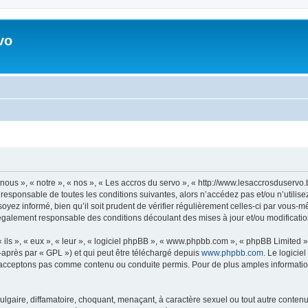
vo
nous », « notre », « nos », « Les accros du servo », « http://www.lesaccrosduserv
responsable de toutes les conditions suivantes, alors n’accédez pas et/ou n’utilis
yez informé, bien qu’il soit prudent de vérifier régulièrement celles-ci par vous-mê
également responsable des conditions découlant des mises à jour et/ou modificatio
ls », « eux », « leur », « logiciel phpBB », « www.phpbb.com », « phpBB Limited »,
-après par « GPL ») et qui peut être téléchargé depuis
www.phpbb.com
. Le logicie
acceptons pas comme contenu ou conduite permis. Pour de plus amples informations
lgaire, diffamatoire, choquant, menaçant, à caractère sexuel ou tout autre contenu 