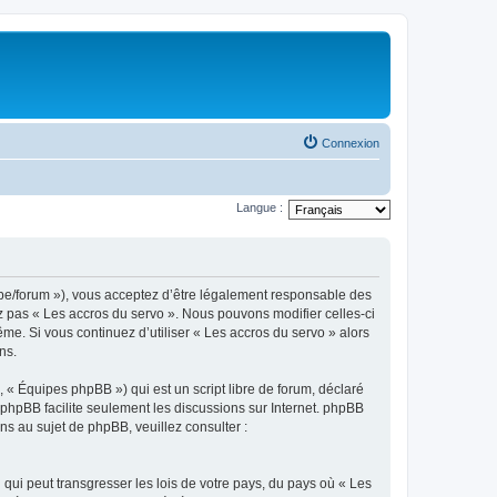
Connexion
Langue :
o.be/forum »), vous acceptez d’être légalement responsable des
ez pas « Les accros du servo ». Nous pouvons modifier celles-ci
me. Si vous continuez d’utiliser « Les accros du servo » alors
ns.
 « Équipes phpBB ») qui est un script libre de forum, déclaré
l phpBB facilite seulement les discussions sur Internet. phpBB
 au sujet de phpBB, veuillez consulter :
qui peut transgresser les lois de votre pays, du pays où « Les