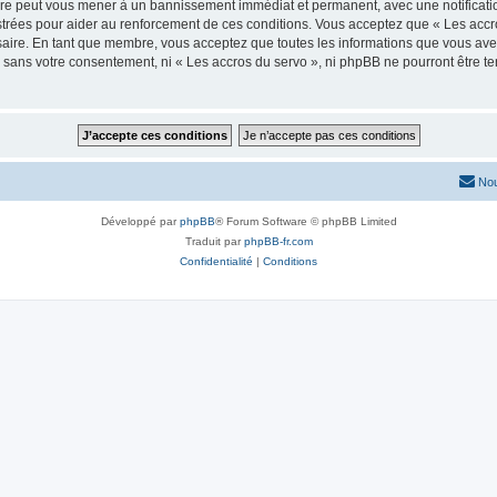
aire peut vous mener à un bannissement immédiat et permanent, avec une notificatio
trées pour aider au renforcement de ces conditions. Vous acceptez que « Les accro
saire. En tant que membre, vous acceptez que toutes les informations que vous av
ie sans votre consentement, ni « Les accros du servo », ni phpBB ne pourront être
Nou
Développé par
phpBB
® Forum Software © phpBB Limited
Traduit par
phpBB-fr.com
Confidentialité
|
Conditions