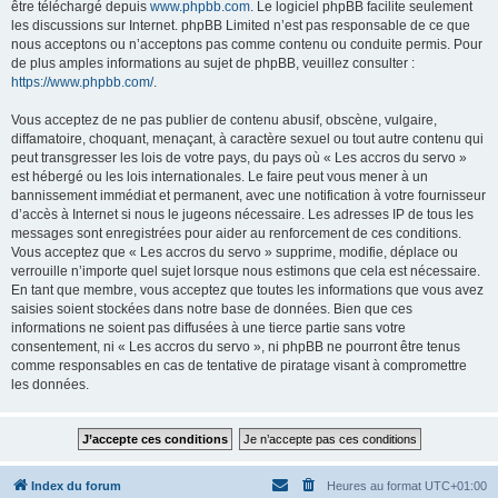
être téléchargé depuis
www.phpbb.com
. Le logiciel phpBB facilite seulement
les discussions sur Internet. phpBB Limited n’est pas responsable de ce que
nous acceptons ou n’acceptons pas comme contenu ou conduite permis. Pour
de plus amples informations au sujet de phpBB, veuillez consulter :
https://www.phpbb.com/
.
Vous acceptez de ne pas publier de contenu abusif, obscène, vulgaire,
diffamatoire, choquant, menaçant, à caractère sexuel ou tout autre contenu qui
peut transgresser les lois de votre pays, du pays où « Les accros du servo »
est hébergé ou les lois internationales. Le faire peut vous mener à un
bannissement immédiat et permanent, avec une notification à votre fournisseur
d’accès à Internet si nous le jugeons nécessaire. Les adresses IP de tous les
messages sont enregistrées pour aider au renforcement de ces conditions.
Vous acceptez que « Les accros du servo » supprime, modifie, déplace ou
verrouille n’importe quel sujet lorsque nous estimons que cela est nécessaire.
En tant que membre, vous acceptez que toutes les informations que vous avez
saisies soient stockées dans notre base de données. Bien que ces
informations ne soient pas diffusées à une tierce partie sans votre
consentement, ni « Les accros du servo », ni phpBB ne pourront être tenus
comme responsables en cas de tentative de piratage visant à compromettre
les données.
Index du forum
Heures au format
UTC+01:00