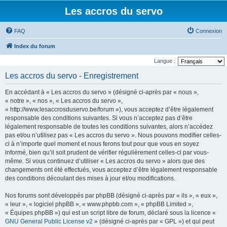
Les accros du servo
FAQ
Connexion
Index du forum
Langue :
Les accros du servo - Enregistrement
En accédant à « Les accros du servo » (désigné ci-après par « nous »,
« notre », « nos », « Les accros du servo »,
« http://www.lesaccrosduservo.be/forum »), vous acceptez d’être légalement
responsable des conditions suivantes. Si vous n’acceptez pas d’être
légalement responsable de toutes les conditions suivantes, alors n’accédez
pas et/ou n’utilisez pas « Les accros du servo ». Nous pouvons modifier celles-
ci à n’importe quel moment et nous ferons tout pour que vous en soyez
informé, bien qu’il soit prudent de vérifier régulièrement celles-ci par vous-
même. Si vous continuez d’utiliser « Les accros du servo » alors que des
changements ont été effectués, vous acceptez d’être légalement responsable
des conditions découlant des mises à jour et/ou modifications.
Nos forums sont développés par phpBB (désigné ci-après par « ils », « eux »,
« leur », « logiciel phpBB », « www.phpbb.com », « phpBB Limited »,
« Équipes phpBB ») qui est un script libre de forum, déclaré sous la licence «
GNU General Public License v2
» (désigné ci-après par « GPL ») et qui peut